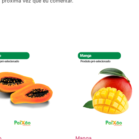
 próxima vez que eu comentar.
o
Manga