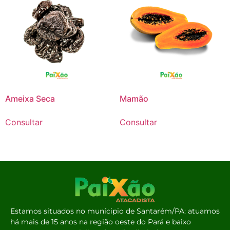
Ameixa Seca
Mamão
Consultar
Consultar
Estamos situados no munícipio de Santarém/PA: atuamos
há mais de 15 anos na região oeste do Pará e baixo