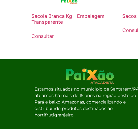
Sacola Branca Kg – Embalagem
Sacos 
Transparente
Consul
Consultar
Estamos situados no munícipio de Santarém/PA
atuamos há mais de 15 anos na região oeste do
Pará e baixo Amazonas, comercializando e
distribuindo produtos destinados ao
hortifrutigranjeiro.