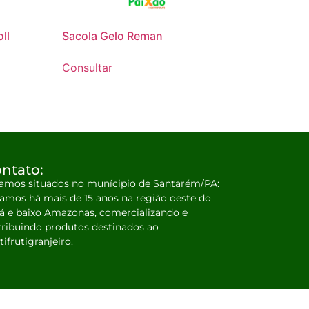
ll
Sacola Gelo Reman
Consultar
ntato:
amos situados no munícipio de Santarém/PA:
amos há mais de 15 anos na região oeste do
á e baixo Amazonas, comercializando e
tribuindo produtos destinados ao
tifrutigranjeiro.