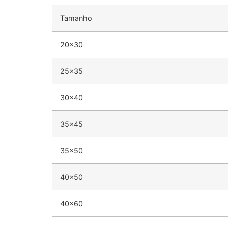
Tamanho
20×30
25×35
30×40
35×45
35×50
40×50
40×60