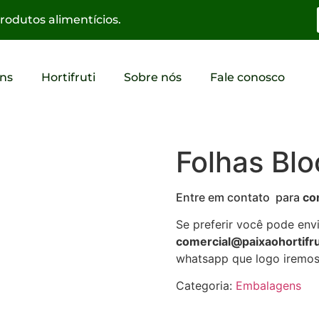
odutos alimentícios.
ns
Hortifruti
Sobre nós
Fale conosco
Folhas Bl
Entre em contato para
co
Se preferir você pode env
comercial@paixaohortifru
whatsapp que logo iremos 
Categoria:
Embalagens