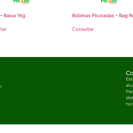
– Baixa 1Kg
Bobinas Picotadas – Bag Ro
tar
Consultar
Co
Est
atu
:
Par
dis
hor