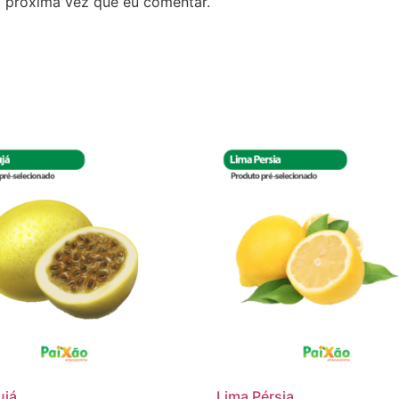
 próxima vez que eu comentar.
ujá
Lima Pérsia