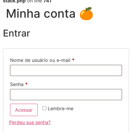
stack.php
on line
741
Minha conta 🍊
Entrar
Nome de usuário ou e-mail
*
Senha
*
Lembre-me
Acessar
Perdeu sua senha?